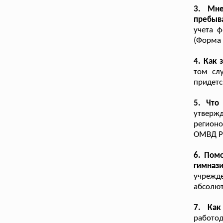
3. Мне
пребыв
учета ф
(Форма 
4. Как 
том слу
придетс
5. Что
утверж
регионо
ОМВД Р
6. Пом
гимназ
учрежде
абсолют
7. Как
работо