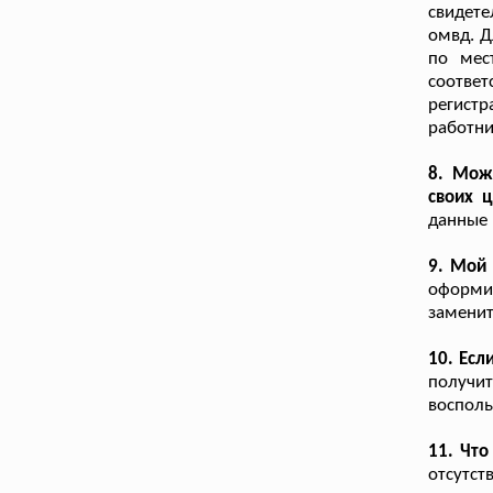
свидете
омвд. Д
по мес
соответ
регистр
работни
8. Мож
своих ц
данные
9. Мой 
оформи
заменит
10. Есл
получи
восполь
11. Что
отсутст