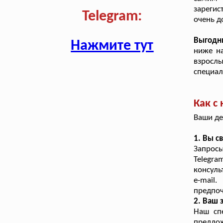
зарегис
Telegram:
очень д
Выгодн
Нажмите тут
ниже н
взрослы
специал
Как с
Ваши де
1. Вы с
Запросы
Telegr
консуль
e-mail
предпоч
2. Ваш 
Наш сп
предло