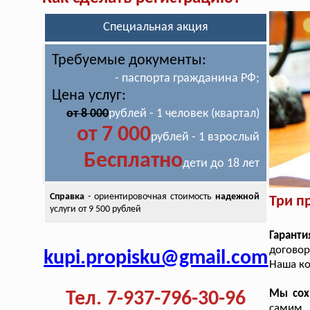
Специальная акция
Требуемые документы:
- паспорта гражданина РФ;
Цена услуг:
от 8 000
рублей - 1 человек (квартал)
от 7 000
рублей - 1 взрослый
Бесплатно
дети до 18 лет
Справка
- ориентировочная стоимость
надежной
Три п
услуги от 9 500 рублей
Гаранти
договор
kupi.propisku@gmail.com
Наша ко
Мы сох
Тел. 7-937-796-30-96
самим 