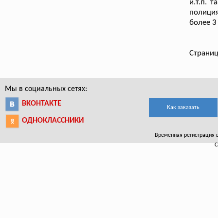
и.т.п. 
полиция
более 3
Страниц
Мы в социальных сетях:
ВКОНТАКТЕ
Как заказать
ОДНОКЛАССНИКИ
Временная регистрация в 
С