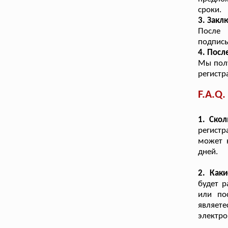
сроки.
3. Зак
После 
подписы
4. Посл
Мы полу
регистр
F.A.Q.
1. Ско
регистр
может 
дней.
2. Как
будет р
или по
являет
электро